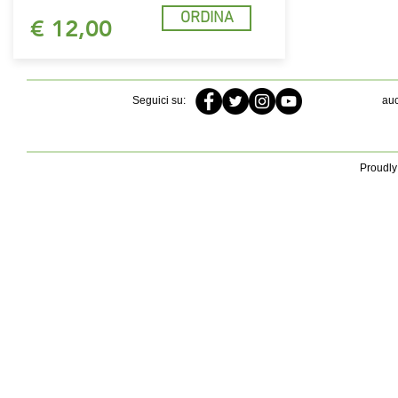
ORDINA
€ 12,00
Seguici su:
auc
Proudly